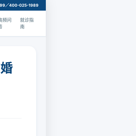
999／400-025-1989
高频问
就诊指
答
南
结婚