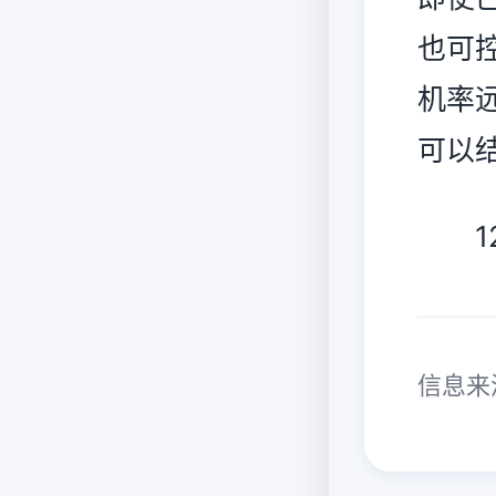
也可
机率
可以
12
信息来