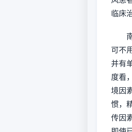
临床
南京
可不
并有
度看
境因
惯，
传因
即使