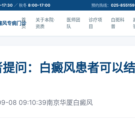
–17:30
／ 秋冬
8:00–17:00
预约热线：
025-85515
首
关于本院·
医师团
诊疗项
白斑科
癜风专病门诊
页
资质
队
目
普
者提问：白癜风患者可以
？
09-08 09:10:39
南京华厦白癜风