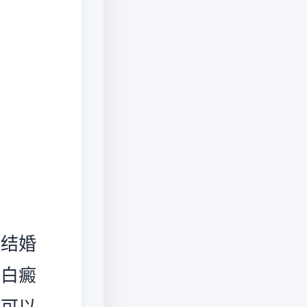
结婚
跟白癜
！可以