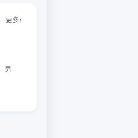
更多
性别：男