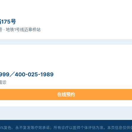
175号
 · 地铁1号线迈皋桥站
999／400-025-1989
面诊
在线预约
00%复色、永不复发等疗效承诺；所有诊疗以医师个体评估为准。本页信息仅供