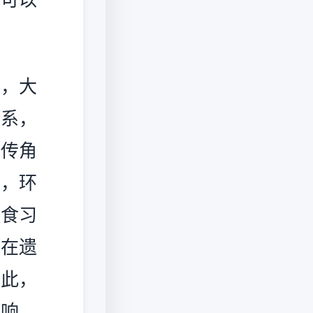
，大
关系，
遗传角
外，环
饮食习
须在遗
因此，
影响，