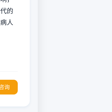
一代的
风病人
咨询