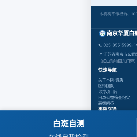
本机构不作根治、1
南京华厦白
📞
025-85515999／4
📍 江苏省南京市玄武
（红山动物园东门旁
快速导航
关于本院·资质
医师团队
诊疗项目库
白斑公益筛查纪实
高频问答
来院交通
南京站 → 地铁1号线
白斑自测
南京南站 → 地铁3
客运站 → 66路 / 