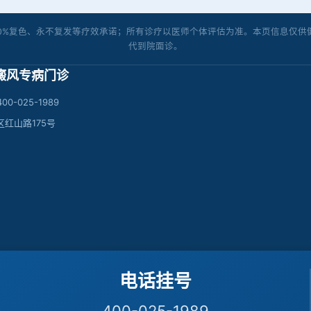
00%复色、永不复发等疗效承诺；所有诊疗以医师个体评估为准。本页信息仅供
代到院面诊。
癜风专病门诊
00-025-1989
区红山路175号
）
迈皋桥站，步行约1000米
电话挂号
号线至新庄站转40路至红山森林动物园
501路至红山森林动物园