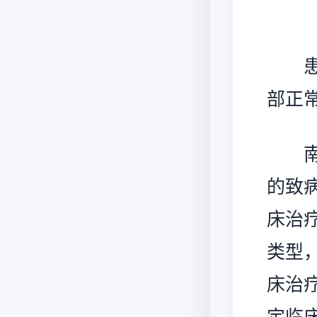
患者
部正
南京
的致
床治
类型
床治
定临