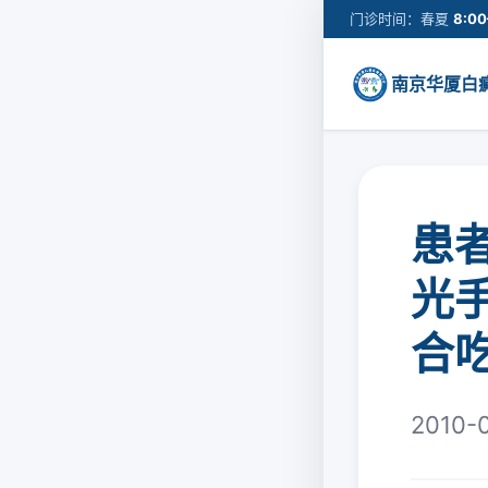
门诊时间：春夏
8:00
南京华厦白
患
光
合
2010-