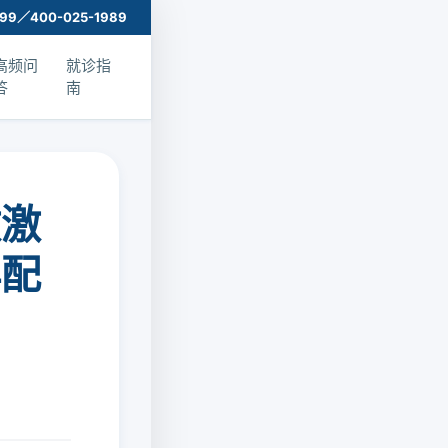
999／400-025-1989
高频问
就诊指
答
南
做激
再配