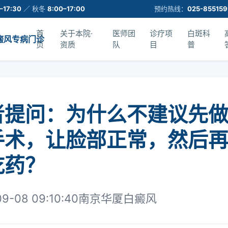
–17:30
／ 秋冬
8:00–17:00
预约热线：
025-85515
首
关于本院·
医师团
诊疗项
白斑科
癜风专病门诊
页
资质
队
目
普
者提问：为什么不建议先
手术，让脸部正常，然后
吃药？
09-08 09:10:40
南京华厦白癜风