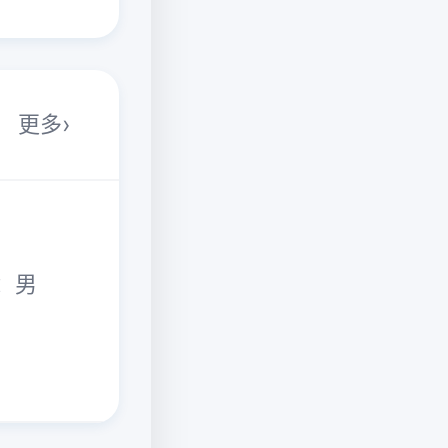
更多
性别：男