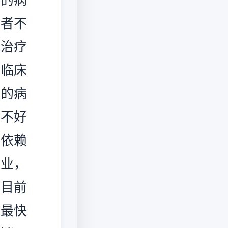
患者不
床治疗
行临床
统的病
治不好
生依赖
专业，
。目前
效最快