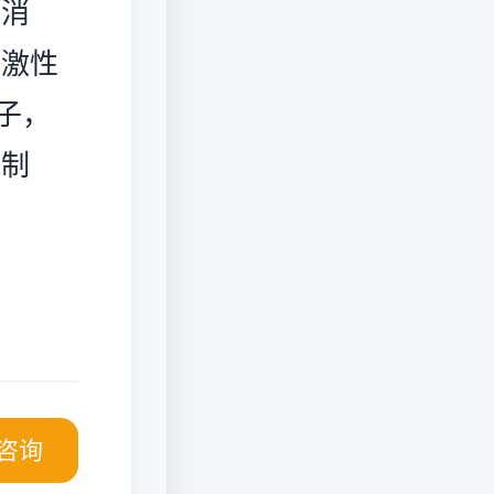
可消
刺激性
子，
豆制
咨询