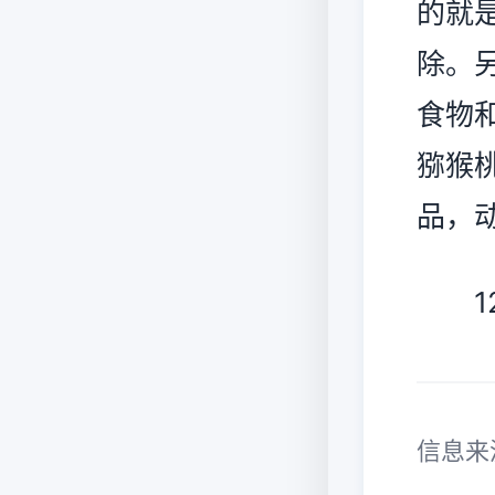
的就
除。
食物
猕猴
品，
12
信息来