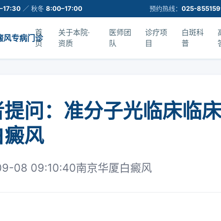
–17:30
／ 秋冬
8:00–17:00
预约热线：
025-85515
首
关于本院·
医师团
诊疗项
白斑科
癜风专病门诊
页
资质
队
目
普
者提问：准分子光临床临
白癜风
09-08 09:10:40
南京华厦白癜风