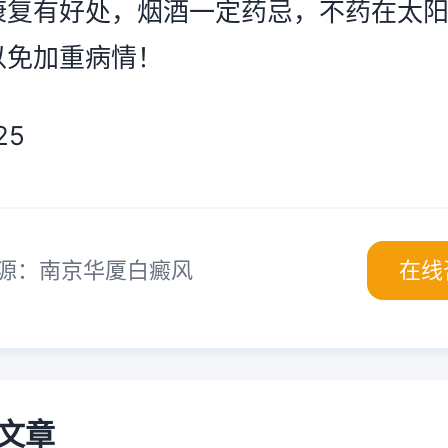
康复有好处，烟酒一定药忌，不药在太
以免加重病情！
5
源：南京华厦白癜风
在线
文章