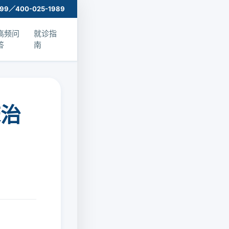
999／400-025-1989
高频问
就诊指
答
南
床治