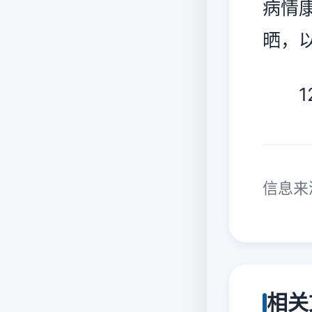
病情
晒，
12
信息来
相关