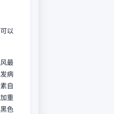
可以
风最
其发病
色素自
情加重
出黑色