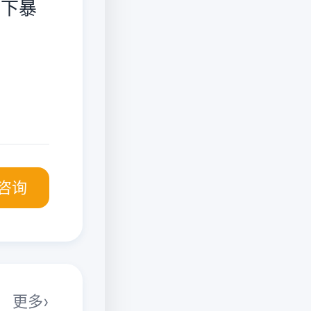
阳下暴
咨询
更多