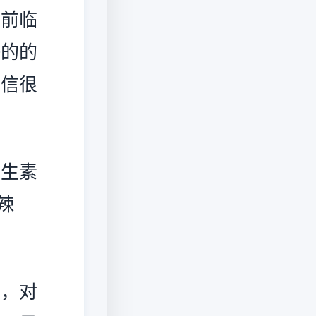
目前临
快的的
相信很
生素
辣
，对