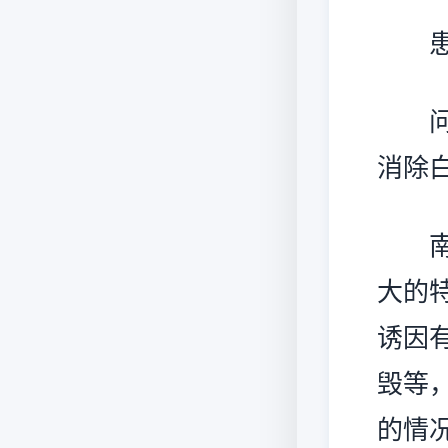
患者
问题
消除
南京
大的
诱因
毁等
的情