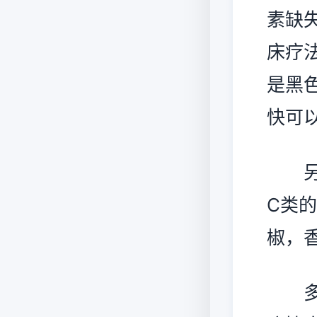
素缺
床疗
是黑
快可
另外
C类
椒，
多吃