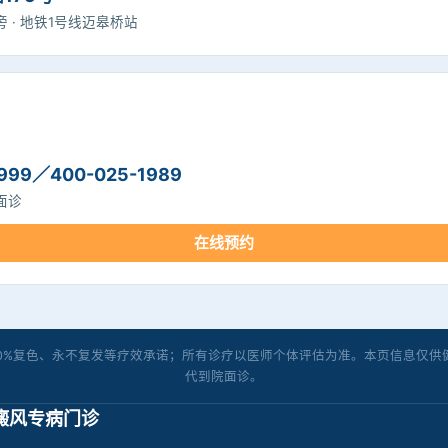
 · 地铁1号线迈皋桥站
999／400-025-1989
面诊
在线预约
00%复色、永不复发等疗效承诺；所有诊疗以医师个体评估为准。本页信息仅供
代到院面诊。
癜风专病门诊