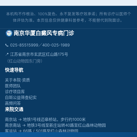
本机构不作根治、100%复色、永不复发等疗效承诺；所有诊疗以医师个
体评估为准。本页信息仅供健康科普参考，不能替代到院面诊。
南京华厦白癜风专病门诊
📞
025-85515999／400-025-1989
📍 江苏省南京市玄武区红山路175号
（红山动物园东门旁）
快速导航
关于本院·资质
医师团队
诊疗项目库
白斑公益筛查纪实
高频问答
来院交通
南京站 → 地铁1号线迈皋桥站，步行约1000米
南京南站 → 地铁3号线至新庄站转40路至红山森林动物园
客运站 → 66路 / 501路至红山森林动物园