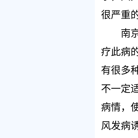
很严重
南京华
疗此病
有很多
不一定
病情，
风发病