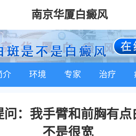
南京华厦白癜风
简介
环境
专家
治疗
提问：我手臂和前胸有点
不是很宽