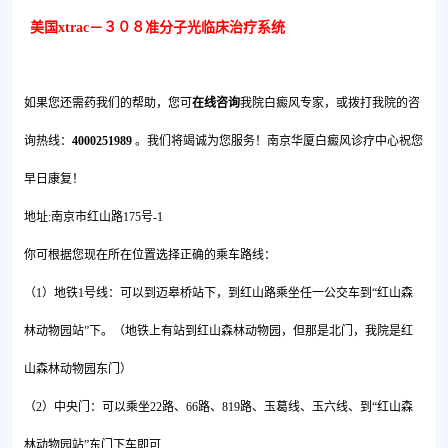
美国xtrac－３０８准分子光临床治疗系统
如果您还需药我们的帮助，您可
在线咨询
我院白癜风专家，或拨打我院的咨
询热线：
4000251989
。我们将竭诚为您服务！南京华厦白癜风诊疗中心祝您
早日康复！
地址:南京市红山路175号-1
你可根据您现在所在位置选择正确的乘车路线：
（1）地铁1号线：可以到迈皋桥站下，到红山路乘坐任一公交车到“红山森
林动物园站”下。（地铁上有站到红山森林动物园，但那是北门，我院是红
山森林动物园东门）
（2）中央门：可以乘坐22路、66路、819路、玉葛线、玉六线、到“红山森
林动物园站”东门下车即可