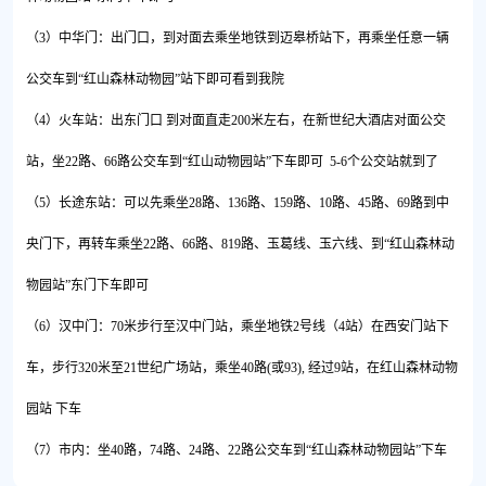
（3）中华门：出门口，到对面去乘坐地铁到迈皋桥站下，再乘坐任意一辆
公交车到“红山森林动物园”站下即可看到我院
（4）火车站：出东门口 到对面直走200米左右，在新世纪大酒店对面公交
站，坐22路、66路公交车到“红山动物园站”下车即可 5-6个公交站就到了
（5）长途东站：可以先乘坐28路、136路、159路、10路、45路、69路到中
央门下，再转车乘坐22路、66路、819路、玉葛线、玉六线、到“红山森林动
物园站”东门下车即可
（6）汉中门：70米步行至汉中门站，乘坐地铁2号线（4站）在西安门站下
车，步行320米至21世纪广场站，乘坐40路(或93), 经过9站，在红山森林动物
园站 下车
（7）市内：坐40路，74路、24路、22路公交车到“红山森林动物园站”下车