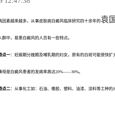
9 12:47:38
袁
病因素越来越多，从事皮肤病白癜风临床研究四十余年的
人群中，易患白癜风的人员有一些特点。
特点一
：妊娠期分娩期及哺乳期的妇女，原有的白斑可能很快扩
母是白癜风患者的发病率高达20%——30%。
特点二
：从事化工如：石油、橡胶、塑料、油漆、涂料等工种的