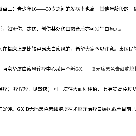
特点三：
青少年10——30岁之间的发病率也高于其他年龄段的一
系，如烫伤、冻伤、创伤某处伤口愈合后亦可发生白癜风。
人在临床上是比较容易患白癜风的，希望大家予以注意。袁国民
，南京华厦白癜风诊疗中心采用
全新GX——B无痛黑色素细胞培
治疗； 疗程短，见效快； 可一次性大面积种植， 具有提高免疫
的好评。GX-B无痛黑色素细胞培植术临床治疗白癜风截至目前