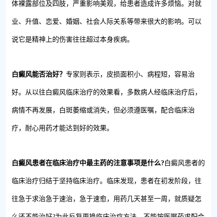
体裸露部位及四肢，严重影响美观，给患者造成许多烦恼。对就
业、升值、恋爱、婚姻、社会人际关系等带来很大的影响。可以
说它是精神上的伤害往往超过本身疾病。
白癜风能否治好？
专家则表示，皮损面积小、病程短，容易治
好。从以往白癜风临床治疗的效果看，多数病人经临床治疗后，
病情不再发展，白斑萎缩或消失，但必须遵医嘱，配合临床治
疗，耐心用药才能达到好的效果。
白癜风患者在临床治疗中最主药的注意事项是什么?
白癜风患者的
临床治疗归结于坚持临床治疗。临床发现，患者在初发阶段，往
往急于求治急于速治，急于速愈，用药几天甚至一周，就质疑怎
么还不能治好?为此反复更换临床治疗方法，不能按医嘱药求配合