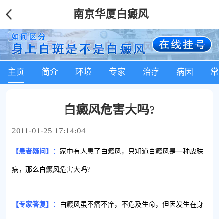
南京华厦白癜风
主页
简介
环境
专家
治疗
病因
常
白癜风危害大吗?
2011-01-25 17:14:04
【患者疑问】：
家中有人患了白癜风，只知道白癜风是一种皮肤
病，那么白癜风危害大吗?
【专家答复】
：
白癜风虽不痛不痒，不危及生命，但因发生在身