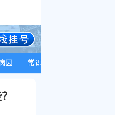
病因
常识
些？