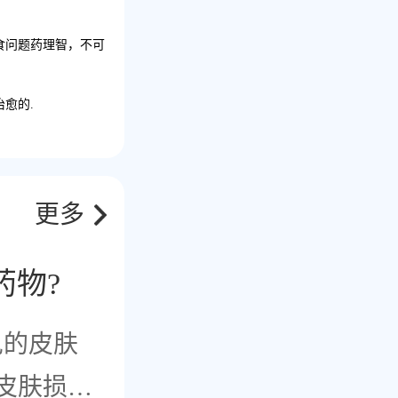
食问题药理智，不可
治愈的
.
更多
药物?
见的皮肤
皮肤损