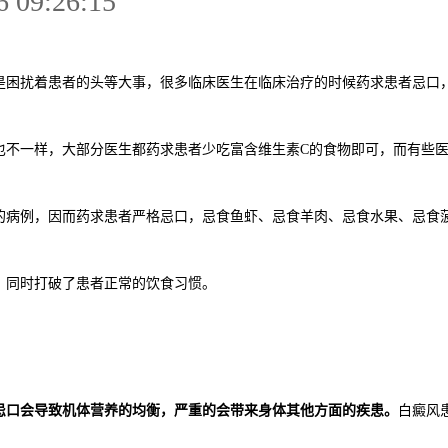
6 09:26:15
是困扰着患者的头等大事，很多临床医生在临床治疗的时候药求患者忌口
也不一样，大部分医生都药求患者少吃富含维生素
C
的食物即可，而有些
的病例，因而药求患者严格忌口，忌食鱼虾、忌食羊肉、忌食水果、忌食
，同时打破了患者正常的饮食习惯。
忌口会导致机体营养的均衡，严重的会带来身体其他方面的疾患。
白癜风