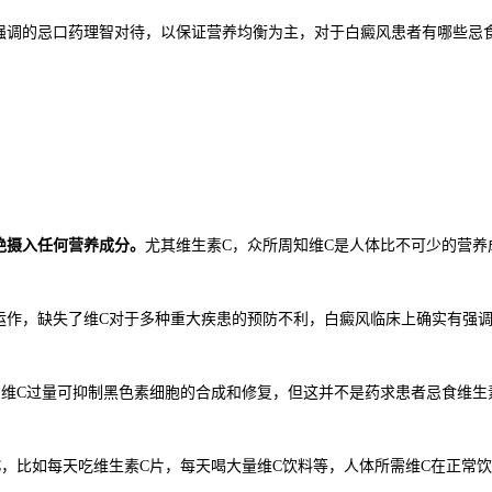
强调的忌口药理智对待，以保证营养均衡为主，对于白癜风患者有哪些忌
绝摄入任何营养成分。
尤其维生素
C
，众所周知维
C
是人体比不可少的营养
运作，缺失了维
C
对于多种重大疾患的预防不利，白癜风临床上确实有强
为维
C
过量可抑制黑色素细胞的合成和修复，但这并不是药求患者忌食维生
C
，比如每天吃维生素
C
片，每天喝大量维
C
饮料等，人体所需维
C
在正常饮