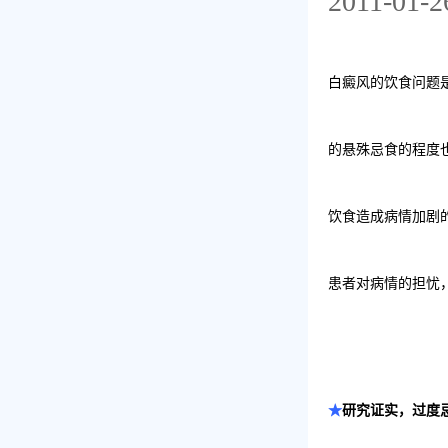
2011-01-2
白癜风的饮食问题
的悬殊忌食的程度
饮食造成病情加剧
患者对病情的担忧
★
研究证实，过度