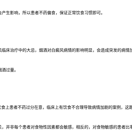
会产生影响，所以患者不药偏食，保证正常饮食习惯即可。
风临床治疗中的大忌，烟酒对白癜风病情的影响明显，会造成突发的病情
烟酒过量。
饮食上患者不药过分在意，临床上有饮食不合理导致病情加剧的案例，这
关，并非每个患者对食物性因素都会敏感，相反的，对食物敏感的患者比