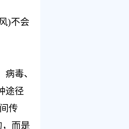
风)不会
：
、病毒、
种途径
之间传
的，而是