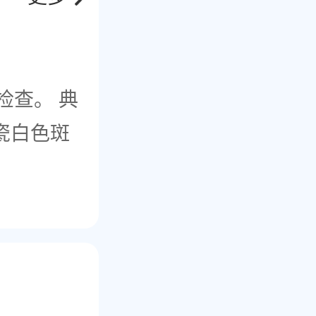
检查。 典
瓷白色斑