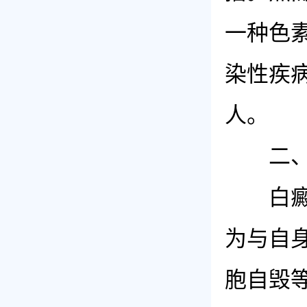
一种色
染性疾
人。
二、白
白癜风
为与自
胞自毁