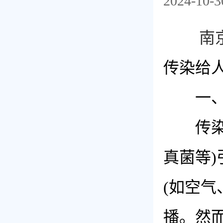
2024-10-3
南
传染给
一、白
传染性
真菌等
(如空气
播。然