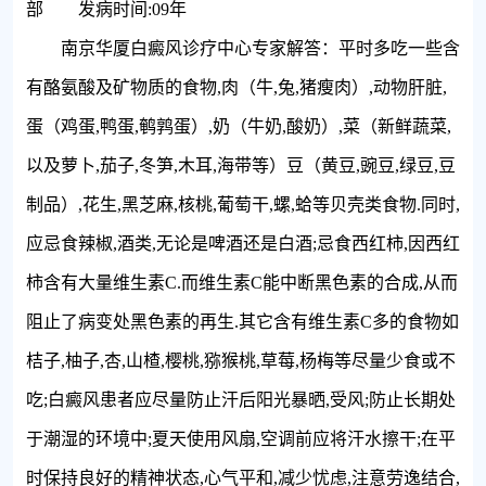
部 发病时间:09年
南京华厦白癜风诊疗中心专家解答：平时多吃一些含
有酪氨酸及矿物质的食物,肉（牛,兔,猪瘦肉）,动物肝脏,
蛋（鸡蛋,鸭蛋,鹌鹑蛋）,奶（牛奶,酸奶）,菜（新鲜蔬菜,
以及萝卜,茄子,冬笋,木耳,海带等）豆（黄豆,豌豆,绿豆,豆
制品）,花生,黑芝麻,核桃,葡萄干,螺,蛤等贝壳类食物.同时,
应忌食辣椒,酒类,无论是啤酒还是白酒;忌食西红柿,因西红
柿含有大量维生素C.而维生素C能中断黑色素的合成,从而
阻止了病变处黑色素的再生.其它含有维生素C多的食物如
桔子,柚子,杏,山楂,樱桃,猕猴桃,草莓,杨梅等尽量少食或不
吃;白癜风患者应尽量防止汗后阳光暴晒,受风;防止长期处
于潮湿的环境中;夏天使用风扇,空调前应将汗水擦干;在平
时保持良好的精神状态,心气平和,减少忧虑,注意劳逸结合,