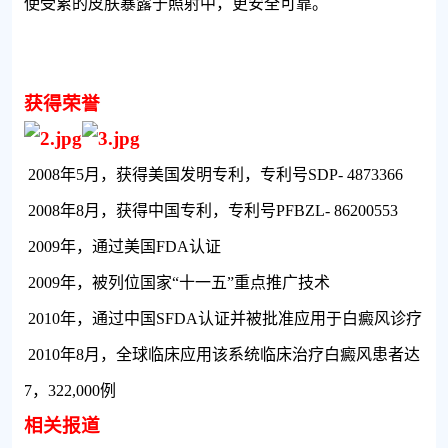
使受累的皮肤暴露于照射中，更安全可靠。
获得荣誉
2008
年
5
月，获得美国发明专利，专利号
SDP- 4873366
2008
年
8
月，获得中国专利，专利号
PFBZL- 86200553
2009
年，通过美国
FDA
认证
2009
年，被列位国家“十一五”重点推广技术
2010
年，通过中国
SFDA
认证并被批准应用于白癜风诊疗
2010
年
8
月，全球临床应用该系统临床治疗白癜风患者达
7
，
322,000
例
相关报道