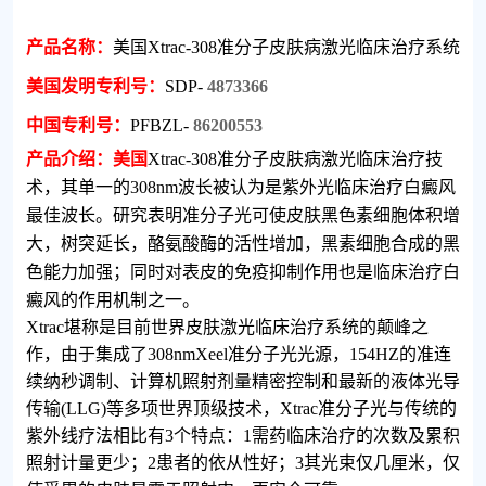
产品名称：
美国
Xtrac-308
准分子皮肤病激光临床治疗系统
美国发明专利号：
SDP-
4873366
中国专利号：
PFBZL-
86200553
产品介绍：美国
Xtrac-308
准分子皮肤病激光临床治疗技
术，其单一的
308nm
波长被认为是紫外光临床治疗白癜风
最佳波长。研究表明准分子光可使皮肤黑色素细胞体积增
大，树突延长，酪氨酸酶的活性增加，黑素细胞合成的黑
色能力加强；同时对表皮的免疫抑制作用也是临床治疗白
癜风的作用机制之一。
Xtrac
堪称是目前世界皮肤激光临床治疗系统的颠峰之
作，由于集成了
308nmXeel
准分子光光源，
154HZ
的准连
续纳秒调制、计算机照射剂量精密控制和最新的液体光导
传输
(LLG)
等多项世界顶级技术，
Xtrac
准分子光与传统的
紫外线疗法相比有
3
个特点：
1
需药临床治疗的次数及累积
照射计量更少；
2
患者的依从性好；
3
其光束仅几厘米，仅