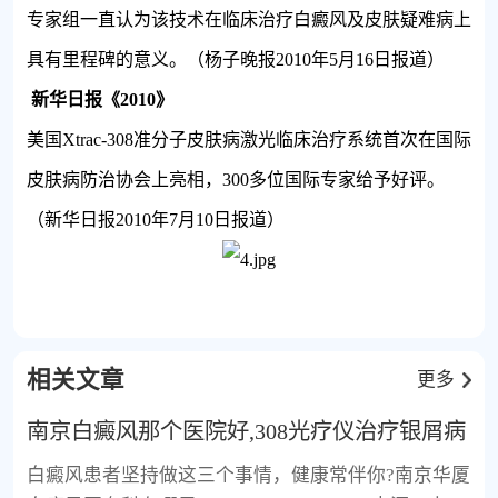
专家组一直认为该技术在临床治疗白癜风及皮肤疑难病上
具有里程碑的意义。（杨子晚报
2010
年
5
月
16
日报道）
新华日报《
2010
》
美国
Xtrac-308
准分子皮肤病激光临床治疗系统首次在国际
皮肤病防治协会上亮相，
300
多位国际专家给予好评。
（新华日报
2010
年
7
月
10
日报道）
相关文章
更多
南京白癜风那个医院好,308光疗仪治疗银屑病
白癜风患者坚持做这三个事情，健康常伴你?南京华厦