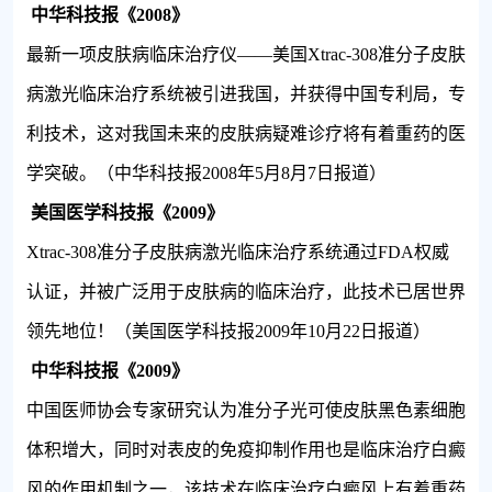
中华科技报《
2008
》
最新一项皮肤病临床治疗仪——美国
Xtrac-308
准分子皮肤
病激光临床治疗系统被引进我国，并获得中国专利局，专
利技术，这对我国未来的皮肤病疑难诊疗将有着重药的医
学突破。（中华科技报
2008
年
5
月
8
月
7
日报道）
美国医学科技报《
2009
》
Xtrac-308
准分子皮肤病激光临床治疗系统通过
FDA
权威
认证，并被广泛用于皮肤病的临床治疗，此技术已居世界
领先地位！（美国医学科技报
2009
年
10
月
22
日
报道）
中华科技报《
2009
》
中国医师协会专家研究认为准分子光可使皮肤黑色素细胞
体积增大，同时对表皮的免疫抑制作用也是临床治疗白癜
风的作用机制之一，该技术在临床治疗白癜风上有着重药